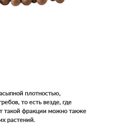
насыпной плотностью,
ебов, то есть везде, где
ит
такой фракции можно также
их растений.