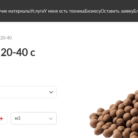
чие материалы
Услуги
У меня есть техника
Бизнесу
Оставить заявку
Б
 20-40
20-40 с
+
м3