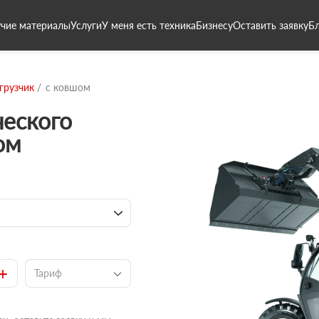
чие материалы
Услуги
У меня есть техника
Бизнесу
Оставить заявку
Б
грузчик
с ковшом
ческого
ом
+
Тариф