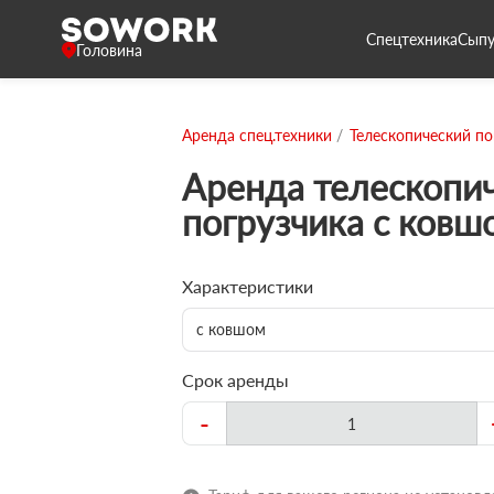
Спецтехника
Сыпу
Головина
Аренда спец.техники
Телескопический по
Аренда телескопи
погрузчика с ковш
Характеристики
с ковшом
Срок аренды
-