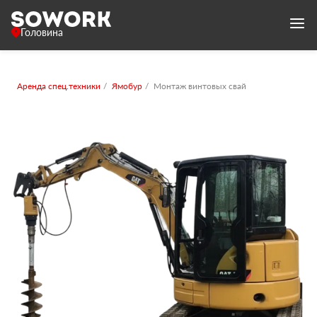
Головина
Аренда спец.техники
Ямобур
Монтаж винтовых свай