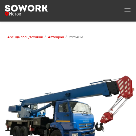
Исток
Аренда спец.техники
Автокран
25т/40м