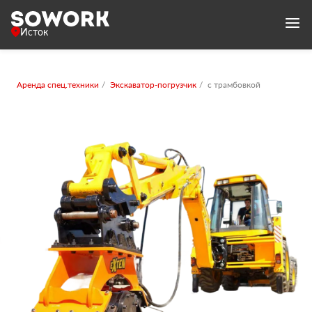
Исток
Аренда спец.техники
Экскаватор-погрузчик
с трамбовкой