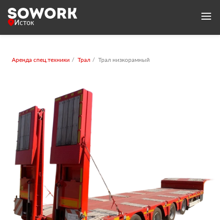
Исток
Аренда спец.техники
Трал
Трал низкорамный