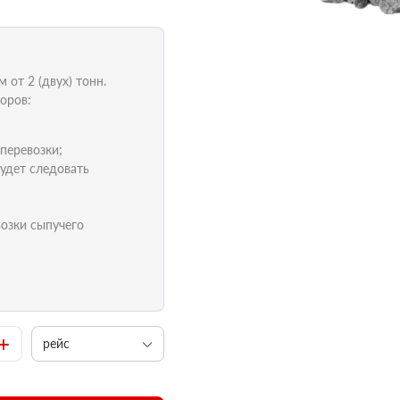
от 2 (двух) тонн.
оров:
 перевозки;
удет следовать
возки сыпучего
+
рейс