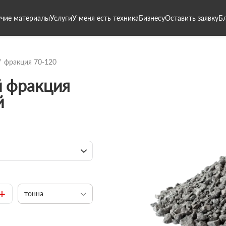
чие материалы
Услуги
У меня есть техника
Бизнесу
Оставить заявку
Б
фракция 70-120
 фракция
й
+
тонна