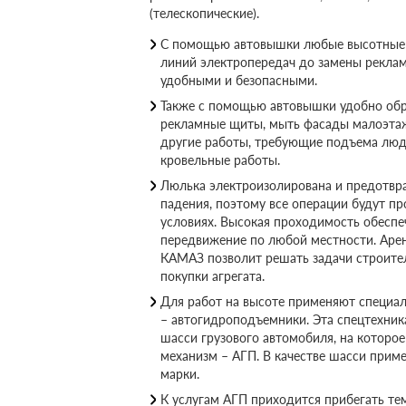
(телескопические).
С помощью автовышки любые высотные 
линий электропередач до замены реклам
удобными и безопасными.
Также с помощью автовышки удобно обр
рекламные щиты, мыть фасады малоэта
другие работы, требующие подъема люде
кровельные работы.
Люлька электроизолирована и предотвра
падения, поэтому все операции будут пр
условиях. Высокая проходимость обеспе
передвижение по любой местности. Аре
КАМАЗ позволит решать задачи строите
покупки агрегата.
Для работ на высоте применяют специа
– автогидроподъемники. Эта спецтехник
шасси грузового автомобиля, на которо
механизм – АГП. В качестве шасси прим
марки.
К услугам АГП приходится прибегать те