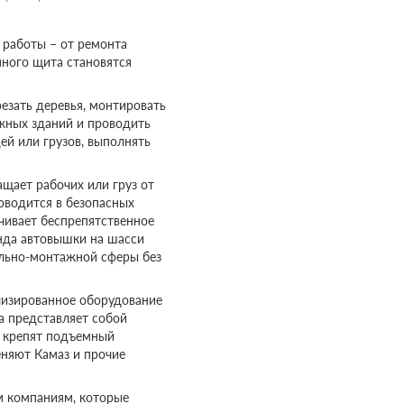
работы – от ремонта
ного щита становятся
езать деревья, монтировать
жных зданий и проводить
й или грузов, выполнять
щает рабочих или груз от
оводится в безопасных
чивает беспрепятственное
нда автовышки на шасси
льно-монтажной сферы без
лизированное оборудование
а представляет собой
е крепят подъемный
еняют Камаз и прочие
м компаниям, которые