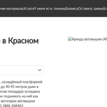
чие материалы
Услуги
У меня есть техника
Бизнесу
Оставить заявку
Б
 в Красном
ь, оснащённый платформой
 до 40-45 метров даже в
абочая площадка оснащена
но поднимать на ней как
м автопарке автовышки
О, КИА, КАМАЗ