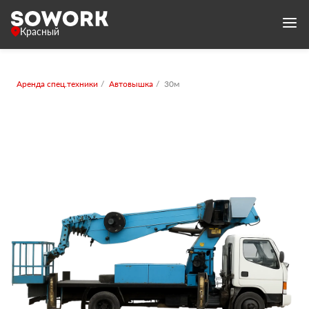
Красный
Аренда спец.техники
Автовышка
30м