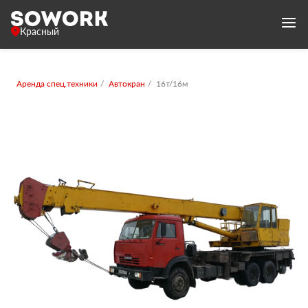
Красный
Аренда спец.техники
Автокран
16т/16м