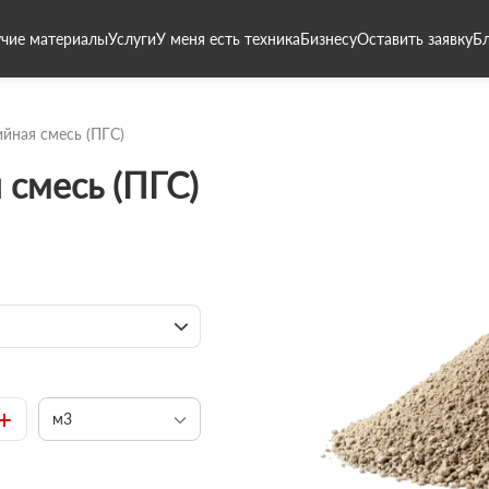
чие материалы
Услуги
У меня есть техника
Бизнесу
Оставить заявку
Б
ийная смесь (ПГС)
 смесь (ПГС)
+
м3