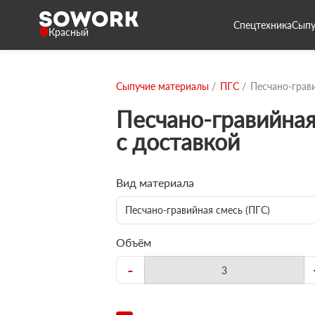
Спецтехника
Сыпу
Красный
Сыпучие материалы
ПГС
Песчано-грав
Песчано-гравийная
с доставкой
Вид материала
Песчано-гравийная смесь (ПГС)
Объём
-