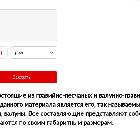
+
рейс
Заказать
остоящие из гравийно-песчаных и валунно-грав
анного материала является его, так называемы
й, валуны. Все составляющие представляют со
чаются по своим габаритным размерам.