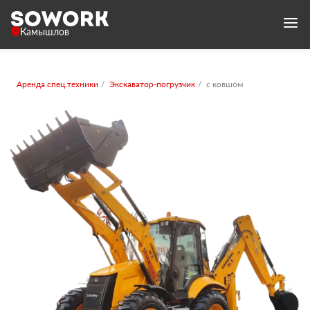
Камышлов
Аренда спец.техники
Экскаватор-погрузчик
с ковшом