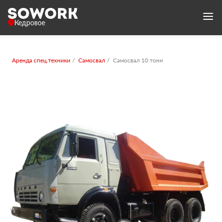
Кедровое
Аренда спец.техники
Самосвал
Самосвал 10 тонн