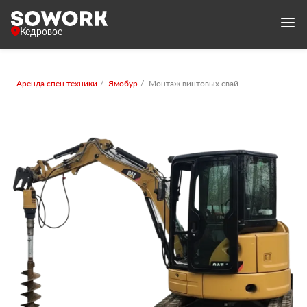
Кедровое
Аренда спец.техники
Ямобур
Монтаж винтовых свай