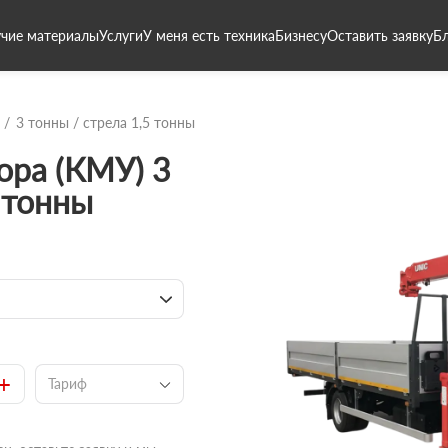
чие материалы
Услуги
У меня есть техника
Бизнесу
Оставить заявку
Б
3 тонны / стрела 1,5 тонны
ора (КМУ) 3
 тонны
+
Тариф