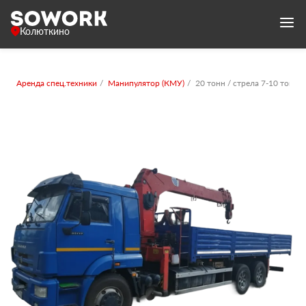
Колюткино
Аренда спец.техники
Манипулятор (КМУ)
20 тонн / стрела 7-10 тонн