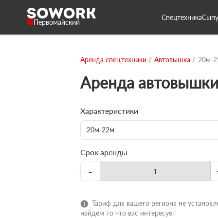
Спецтехника
Сыпу
Первомайский
Аренда спец.техники
Автовышка
20м-2
Аренда автовышк
Характеристики
20м-22м
Срок аренды
-
Тариф для вашего региона не установле
найдем то что вас интересует