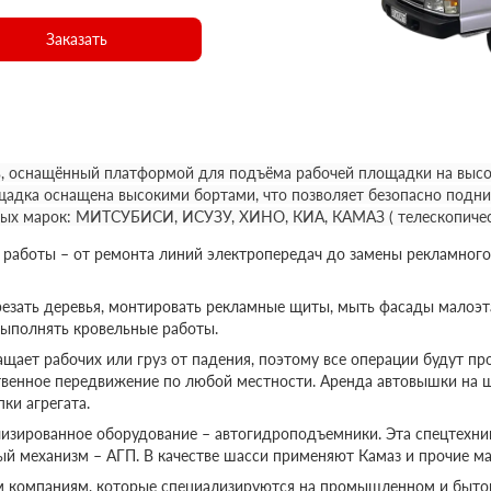
Заказать
, оснащённый платформой для подъёма рабочей площадки на высот
щадка оснащена высокими бортами, что позволяет безопасно подни
ных марок: МИТСУБИСИ, ИСУЗУ, ХИНО, КИА, КАМАЗ ( телескопичес
аботы – от ремонта линий электропередач до замены рекламного
езать деревья, монтировать рекламные щиты, мыть фасады малоэт
выполнять кровельные работы.
ает рабочих или груз от падения, поэтому все операции будут пр
твенное передвижение по любой местности. Аренда автовышки на 
ки агрегата.
изированное оборудование – автогидроподъемники. Эта спецтехник
ый механизм – АГП. В качестве шасси применяют Камаз и прочие ма
м компаниям, которые специализируются на промышленном и бытов