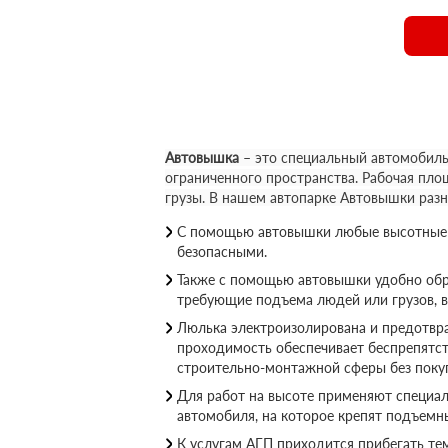
Автовышка
– это специальный автомобиль
ограниченного пространства. Рабочая пло
грузы. В нашем автопарке Автовышки раз
С помощью автовышки любые высотные р
безопасными.
Также с помощью автовышки удобно обр
требующие подъема людей или грузов, 
Люлька электроизолирована и предотвращ
проходимость обеспечивает беспрепятс
строительно-монтажной сферы без покуп
Для работ на высоте применяют специал
автомобиля, на которое крепят подъемн
К услугам АГП приходится прибегать те