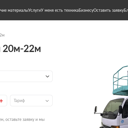
чие материалы
Услуги
У меня есть техника
Бизнесу
Оставить заявку
Б
2м
и 20м-22м
+
Тариф
н, оставьте заявку и мы