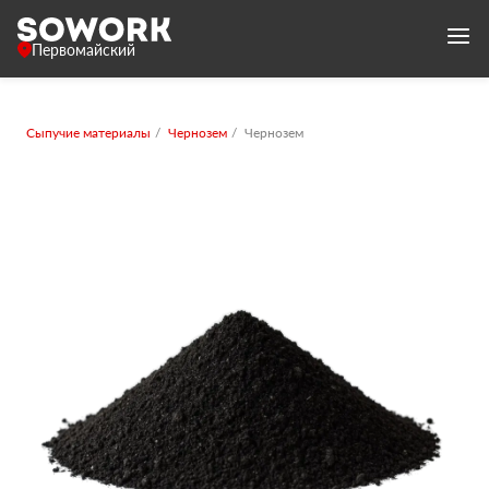
Первомайский
Сыпучие материалы
Чернозем
Чернозем