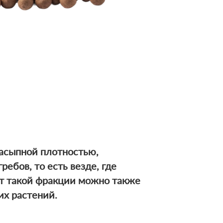
насыпной плотностью,
ебов, то есть везде, где
ит
такой фракции можно также
их растений.