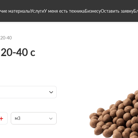
чие материалы
Услуги
У меня есть техника
Бизнесу
Оставить заявку
Б
 20-40
20-40 с
+
м3