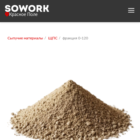
Красное Поле
Сыпучие материалы
ЩПС
фракция 0-120