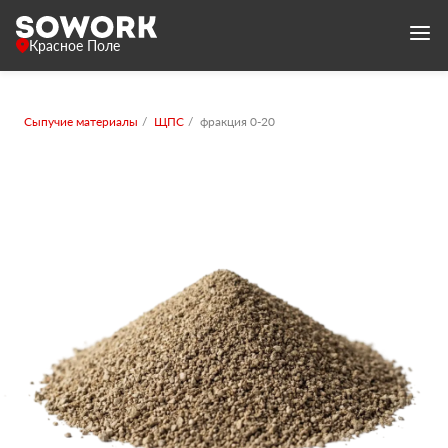
Красное Поле
Сыпучие материалы
ЩПС
фракция 0-20