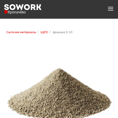
Кропачёво
Сыпучие материалы
ЩПС
фракция 0-10