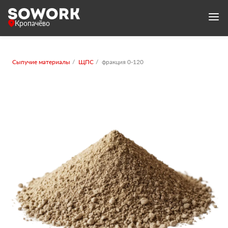
Кропачёво
Сыпучие материалы
ЩПС
фракция 0-120