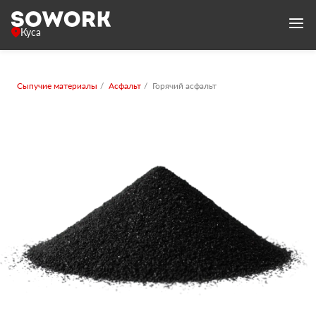
Куса
Сыпучие материалы
Асфальт
Горячий асфальт