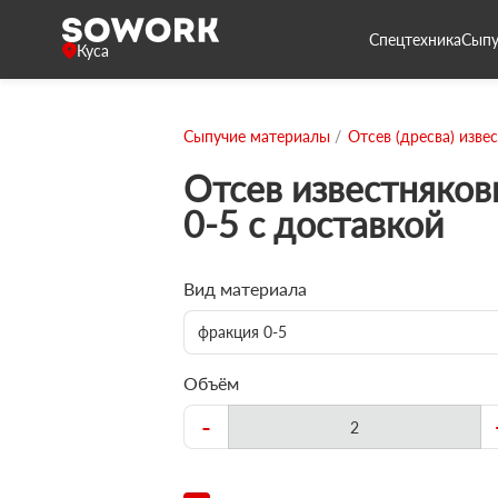
Спецтехника
Сыпу
Куса
Сыпучие материалы
Отсев (дресва) изве
Отсев известняко
0-5 с доставкой
Вид материала
фракция 0-5
Объём
-