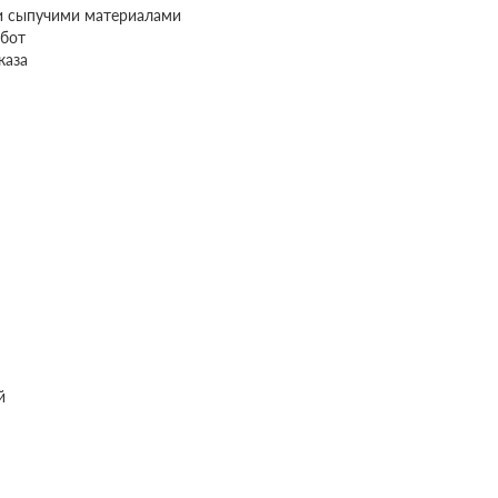
и сыпучими материалами
бот
каза
й