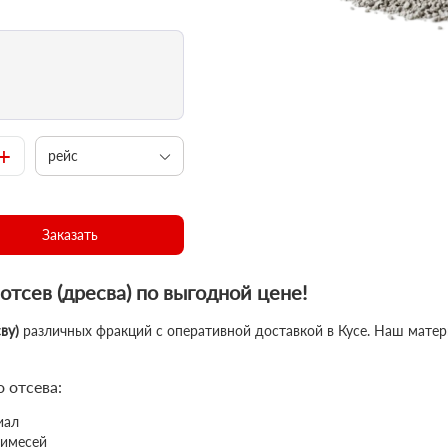
+
рейс
Заказать
тсев (дресва) по выгодной цене!
ву)
различных фракций с оперативной доставкой в Кусе. Наш матер
 отсева:
иал
римесей