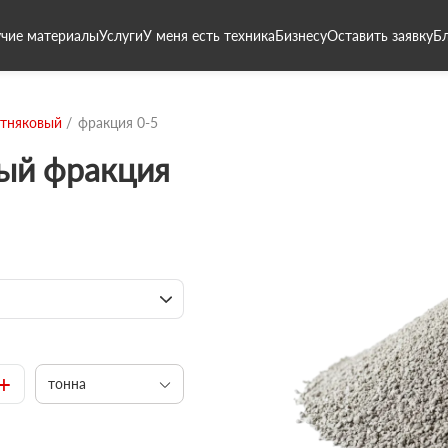
чие материалы
Услуги
У меня есть техника
Бизнесу
Оставить заявку
Б
стняковый
фракция 0-5
вый фракция
+
тонна