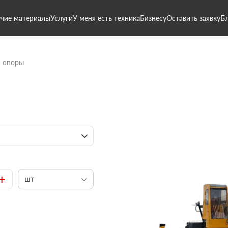
чие материалы
Услуги
У меня есть техника
Бизнесу
Оставить заявку
Б
а опоры
+
шт