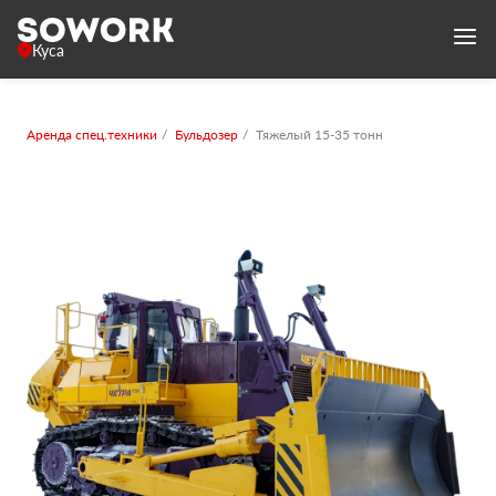
Куса
Аренда спец.техники
Бульдозер
Тяжелый 15-35 тонн