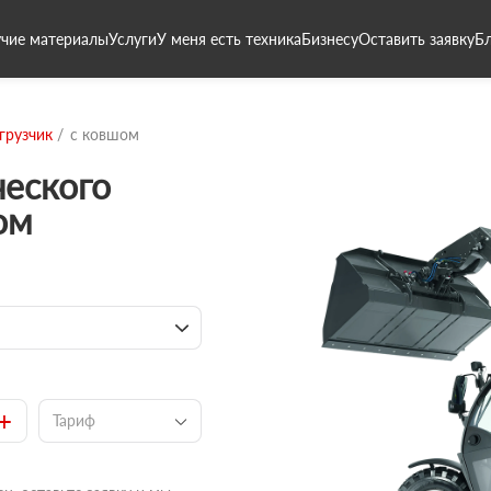
чие материалы
Услуги
У меня есть техника
Бизнесу
Оставить заявку
Б
грузчик
с ковшом
ческого
ом
+
Тариф