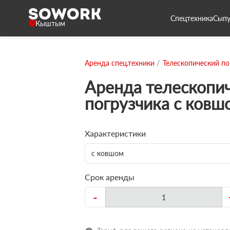
Спецтехника
Сыпу
Кыштым
Аренда спец.техники
Телескопический по
Аренда телескопи
погрузчика с ковш
Характеристики
с ковшом
Срок аренды
-