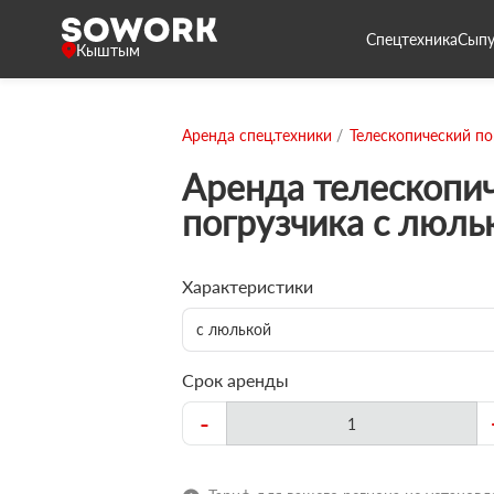
Спецтехника
Сыпу
Кыштым
Аренда спец.техники
Телескопический по
Аренда телескопи
погрузчика с люль
Характеристики
с люлькой
Срок аренды
-