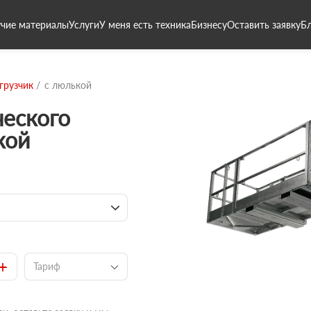
чие материалы
Услуги
У меня есть техника
Бизнесу
Оставить заявку
Б
грузчик
с люлькой
ческого
кой
+
Тариф