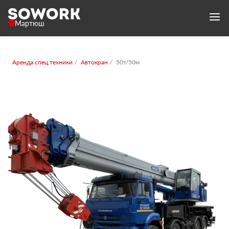
Мартюш
Аренда спец.техники
Автокран
50т/50м