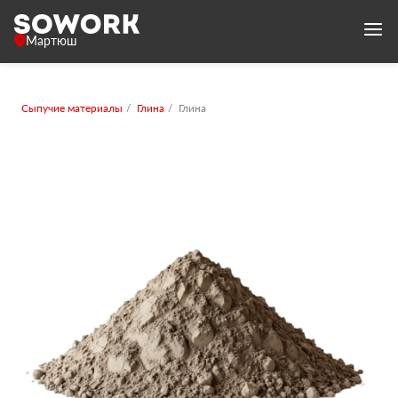
Мартюш
Сыпучие материалы
Глина
Глина