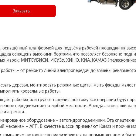
Заказать
, оснащённый платформой для подъёма рабочей площадки на высот
щадка оснащена высокими бортами, что позволяет безопасно подни
ных марок: МИТСУБИСИ, ИСУЗУ, ХИНО, КИА, КАМАЗ ( телескопичес
аботы – от ремонта линий электропередач до замены рекламного
езать деревья, монтировать рекламные щиты, мыть фасады малоэт
выполнять кровельные работы.
ает рабочих или груз от падения, поэтому все операции будут пр
твенное передвижение по любой местности. Аренда автовышки на 
ки агрегата.
изированное оборудование – автогидроподъемники. Эта спецтехник
ый механизм – АГП. В качестве шасси применяют Камаз и прочие ма
м компаниям, которые специализируются на промышленном и бытов