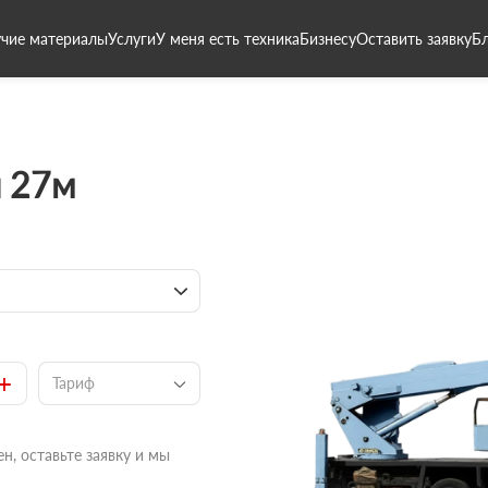
чие материалы
Услуги
У меня есть техника
Бизнесу
Оставить заявку
Б
 27м
+
Тариф
н, оставьте заявку и мы