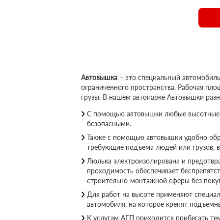
Автовышка
– это специальный автомобиль
ограниченного пространства. Рабочая пло
грузы. В нашем автопарке Автовышки раз
С помощью автовышки любые высотные р
безопасными.
Также с помощью автовышки удобно обр
требующие подъема людей или грузов, 
Люлька электроизолирована и предотвращ
проходимость обеспечивает беспрепятс
строительно-монтажной сферы без покуп
Для работ на высоте применяют специал
автомобиля, на которое крепят подъемн
К услугам АГП приходится прибегать те