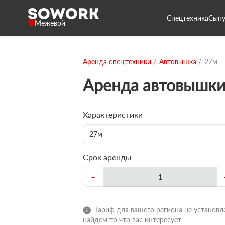
Спецтехника
Сыпу
Межевой
Аренда спец.техники
Автовышка
27м
Аренда автовышки
Характеристики
27м
Срок аренды
-
Тариф для вашего региона не установле
найдем то что вас интересует