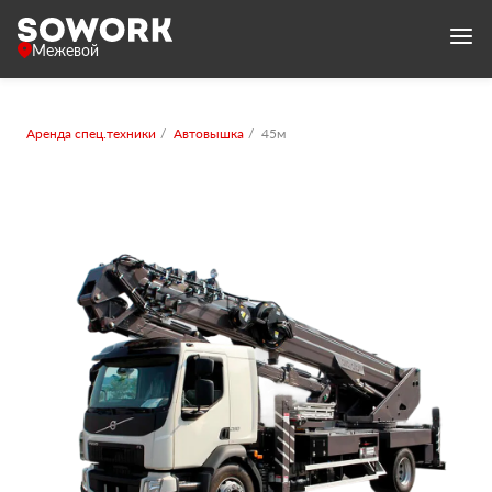
Межевой
Аренда спец.техники
Автовышка
45м