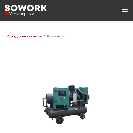
Межозёрный
Аренда спец.техники
Компрессор