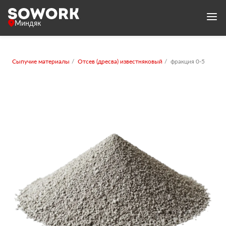
Миндяк
Сыпучие материалы
Отсев (дресва) известняковый
фракция 0-5