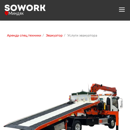
Миндяк
Аренда спец.техники
Эвакуатор
Услуги эвакуатора