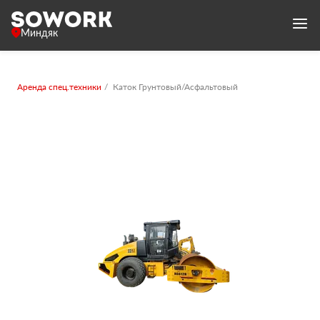
Миндяк
Аренда спец.техники
Каток Грунтовый/Асфальтовый