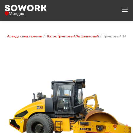
Миндяк
Аренда спец.техники
Каток Грунтовый/Асфальтовый
Грунтовый 14-16