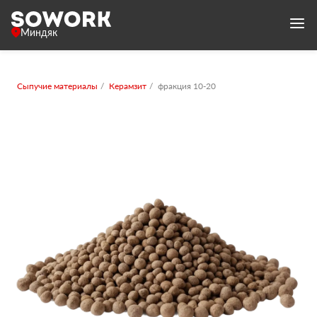
Миндяк
Сыпучие материалы
Керамзит
фракция 10-20