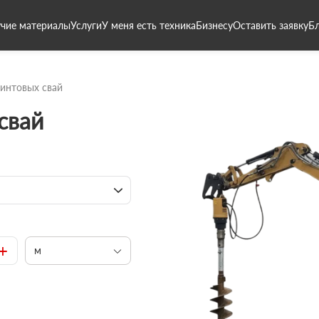
чие материалы
Услуги
У меня есть техника
Бизнесу
Оставить заявку
Б
интовых свай
свай
+
м