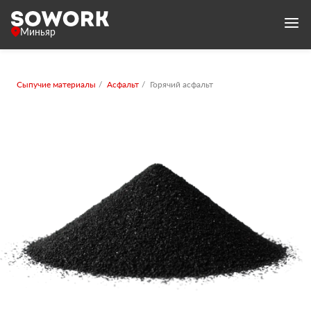
Миньяр
Сыпучие материалы
Асфальт
Горячий асфальт