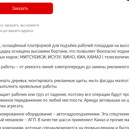
Заказать
ку заказать, вы можете
и до вашего адреса.
, оснащённый платформой для подъёма рабочей площадки на высот
щадка оснащена высокими бортами, что позволяет безопасно подни
ных марок: МИТСУБИСИ, ИСУЗУ, ХИНО, КИА, КАМАЗ ( телескопичес
аботы – от ремонта линий электропередач до замены рекламного
езать деревья, монтировать рекламные щиты, мыть фасады малоэт
выполнять кровельные работы.
ает рабочих или груз от падения, поэтому все операции будут пр
твенное передвижение по любой местности. Аренда автовышки на 
ки агрегата.
изированное оборудование – автогидроподъемники. Эта спецтехник
ый механизм – АГП. В качестве шасси применяют Камаз и прочие ма
м компаниям, которые специализируются на промышленном и бытов