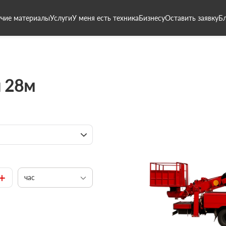
чие материалы
Услуги
У меня есть техника
Бизнесу
Оставить заявку
Б
 28м
+
час