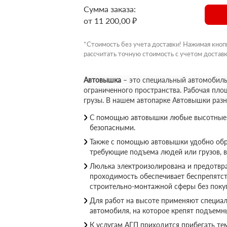
Сумма заказа:
от 11 200,00 ₽
*Стоимость без учета доставки! Нажимая кноп
рассчитать точную стоимость с учетом доставк
Автовышка
– это специальный автомобиль
ограниченного пространства. Рабочая пло
грузы. В нашем автопарке Автовышки раз
С помощью автовышки любые высотные р
безопасными.
Также с помощью автовышки удобно обр
требующие подъема людей или грузов, 
Люлька электроизолирована и предотвращ
проходимость обеспечивает беспрепятс
строительно-монтажной сферы без покуп
Для работ на высоте применяют специал
автомобиля, на которое крепят подъемн
К услугам АГП приходится прибегать те