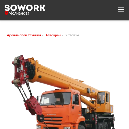
Молчанова
Аренда спец.техники
Автокран
25т/28м