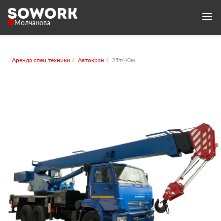
Молчанова
Аренда спец.техники
Автокран
25т/40м