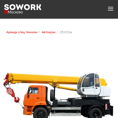
Москово
Аренда спец.техники
Автокран
25т/21м