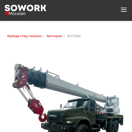
Москово
Аренда спец.техники
Автокран
32т/33м