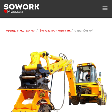
Муллаши
Аренда спец.техники
Экскаватор-погрузчик
с трамбовкой