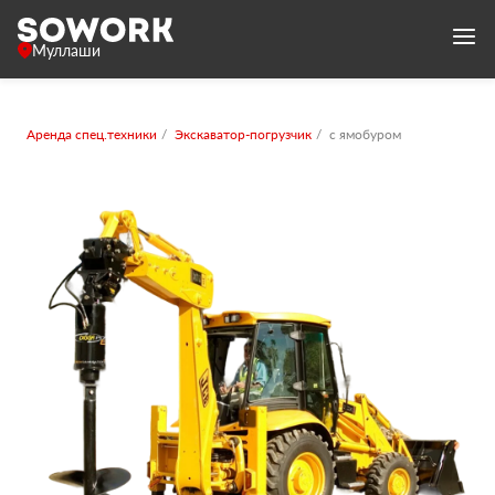
Муллаши
Аренда спец.техники
Экскаватор-погрузчик
с ямобуром