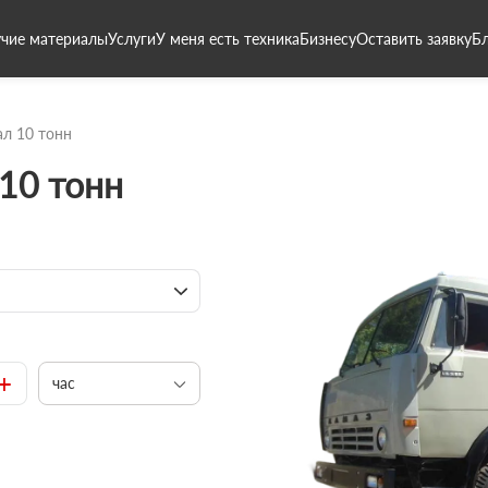
чие материалы
Услуги
У меня есть техника
Бизнесу
Оставить заявку
Б
л 10 тонн
10 тонн
+
час