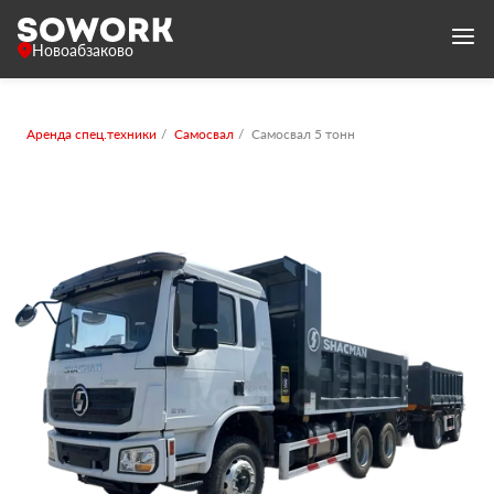
Новоабзаково
Аренда спец.техники
Самосвал
Самосвал 5 тонн